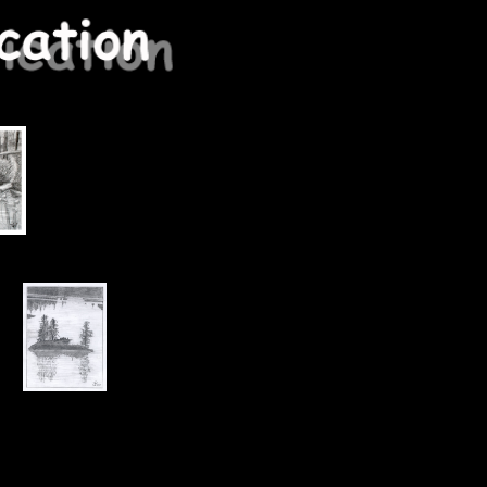
.....