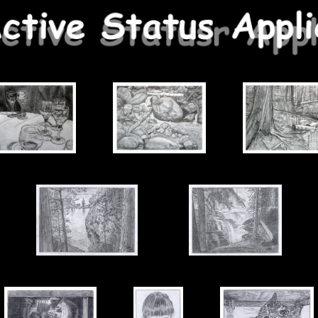
..........
..........
............
...............
..........